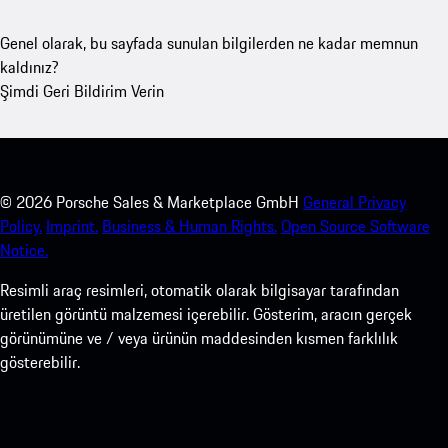
Genel olarak, bu sayfada sunulan bilgilerden ne kadar memnun
kaldınız?
Şimdi Geri Bildirim Verin
©
2026
Porsche Sales & Marketplace GmbH
General Privacy
Policy.
Imprint.
Business & Human Rights.
Open Source Software
Notice.
Resimli araç resimleri, otomatik olarak bilgisayar tarafından
üretilen görüntü malzemesi içerebilir. Gösterim, aracın gerçek
görünümüne ve / veya ürünün maddesinden kısmen farklılık
gösterebilir.