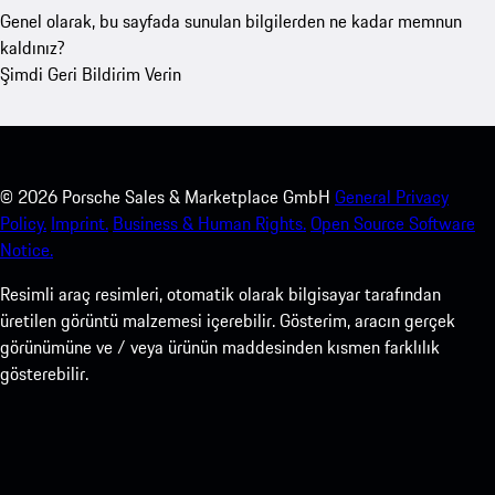
Genel olarak, bu sayfada sunulan bilgilerden ne kadar memnun
kaldınız?
Şimdi Geri Bildirim Verin
©
2026
Porsche Sales & Marketplace GmbH
General Privacy
Policy.
Imprint.
Business & Human Rights.
Open Source Software
Notice.
Resimli araç resimleri, otomatik olarak bilgisayar tarafından
üretilen görüntü malzemesi içerebilir. Gösterim, aracın gerçek
görünümüne ve / veya ürünün maddesinden kısmen farklılık
gösterebilir.