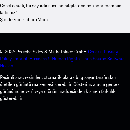
Genel olarak, bu sayfada sunulan bilgilerden ne kadar memnun
kaldınız?
Şimdi Geri Bildirim Verin
©
2026
Porsche Sales & Marketplace GmbH
General Privacy
Policy.
Imprint.
Business & Human Rights.
Open Source Software
Notice.
Resimli araç resimleri, otomatik olarak bilgisayar tarafından
üretilen görüntü malzemesi içerebilir. Gösterim, aracın gerçek
görünümüne ve / veya ürünün maddesinden kısmen farklılık
gösterebilir.