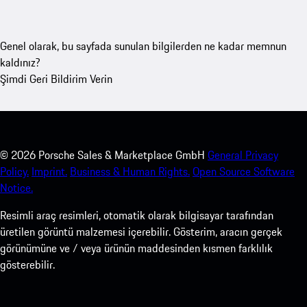
Genel olarak, bu sayfada sunulan bilgilerden ne kadar memnun
kaldınız?
Şimdi Geri Bildirim Verin
©
2026
Porsche Sales & Marketplace GmbH
General Privacy
Policy.
Imprint.
Business & Human Rights.
Open Source Software
Notice.
Resimli araç resimleri, otomatik olarak bilgisayar tarafından
üretilen görüntü malzemesi içerebilir. Gösterim, aracın gerçek
görünümüne ve / veya ürünün maddesinden kısmen farklılık
gösterebilir.