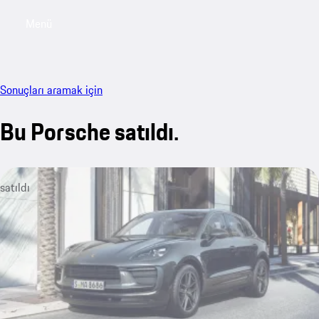
Menü
My sa
Sonuçları aramak için
Bu Porsche satıldı.
satıldı