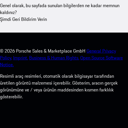
Genel olarak, bu sayfada sunulan bilgilerden ne kadar memnun
kaldınız?
Şimdi Geri Bildirim Verin
©
2026
Porsche Sales & Marketplace GmbH
General Privacy
Policy.
Imprint.
Business & Human Rights.
Open Source Software
Notice.
Resimli araç resimleri, otomatik olarak bilgisayar tarafından
üretilen görüntü malzemesi içerebilir. Gösterim, aracın gerçek
görünümüne ve / veya ürünün maddesinden kısmen farklılık
gösterebilir.