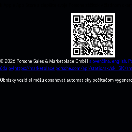
k Apple App Store a zlepšíte svoje Porsche zážitok v žiadnom okam
©
2026
Porsche Sales & Marketplace GmbH
slovenčina.
english.
P
údajov(https://marketplace.porsche.com/api/static/sk/sk_SK/sm
Obrázky vozidiel môžu obsahovať automaticky počítačom vygenerova