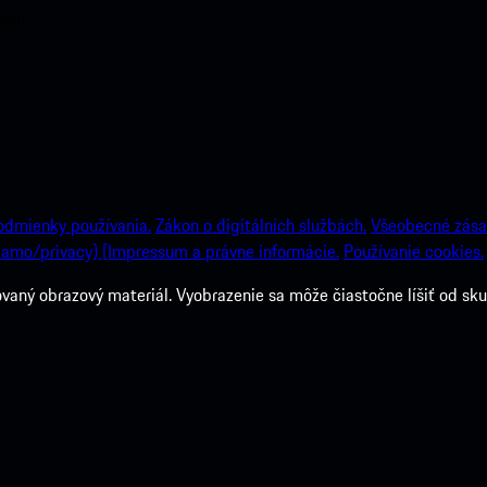
ihu.
odmienky používania.
Zákon o digitálních službách.
Všeobecné zása
amo/privacy) [Impressum a právne informácie.
Používanie cookies.
ný obrazový materiál. Vyobrazenie sa môže čiastočne líšiť od sku