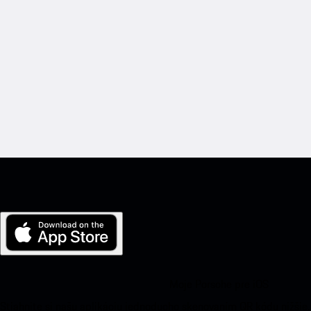
Moje Porsche pre iOS
Stiahnite si našu aplikáciu jednoducho skenovaním QR kódu nižšie.