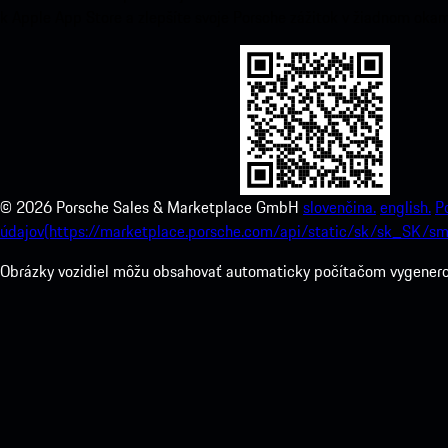
k Apple App Store a zlepšíte svoje Porsche zážitok v žiadnom okam
©
2026
Porsche Sales & Marketplace GmbH
slovenčina.
english.
P
údajov(https://marketplace.porsche.com/api/static/sk/sk_SK/sm
Obrázky vozidiel môžu obsahovať automaticky počítačom vygenerova