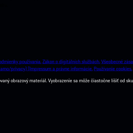
ihu.
odmienky používania.
Zákon o digitálních službách.
Všeobecné zása
amo/privacy) [Impressum a právne informácie.
Používanie cookies.
ný obrazový materiál. Vyobrazenie sa môže čiastočne líšiť od sku