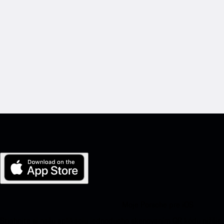
Moje Porsche pre iOS
Stiahnite si našu aplikáciu jednoducho skenovaním QR kódu nižšie.