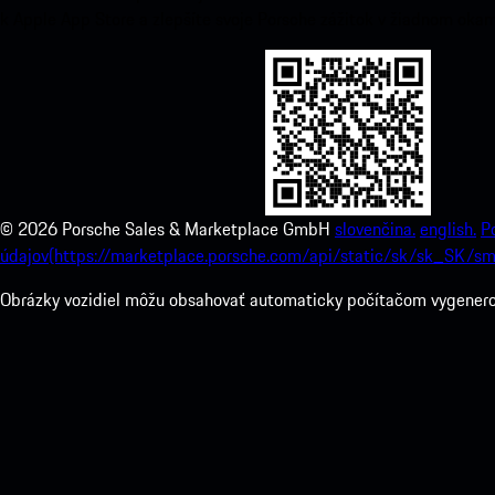
k Apple App Store a zlepšíte svoje Porsche zážitok v žiadnom okam
©
2026
Porsche Sales & Marketplace GmbH
slovenčina.
english.
P
údajov(https://marketplace.porsche.com/api/static/sk/sk_SK/sm
Obrázky vozidiel môžu obsahovať automaticky počítačom vygenerova