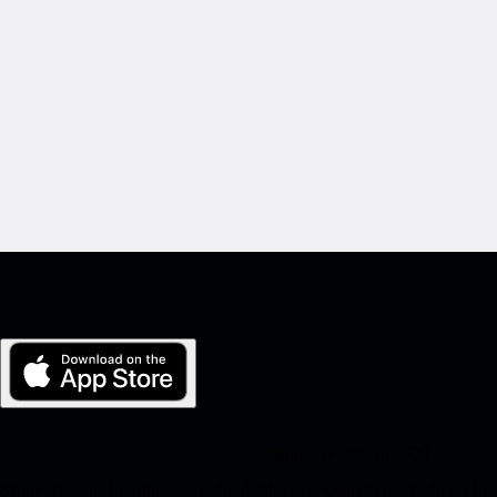
Moje Porsche pre iOS
Stiahnite si našu aplikáciu jednoducho skenovaním QR kódu nižšie.