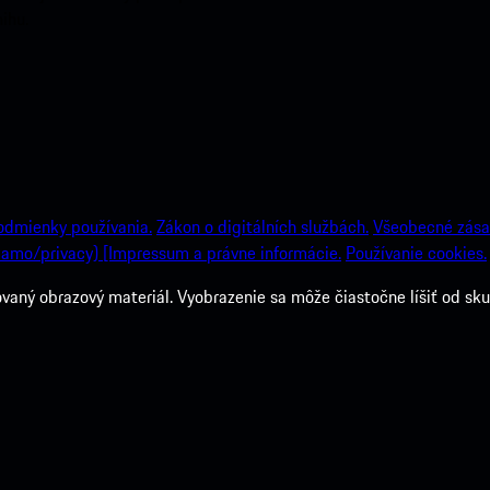
ihu.
odmienky používania.
Zákon o digitálních službách.
Všeobecné zása
amo/privacy) [Impressum a právne informácie.
Používanie cookies.
ný obrazový materiál. Vyobrazenie sa môže čiastočne líšiť od sku