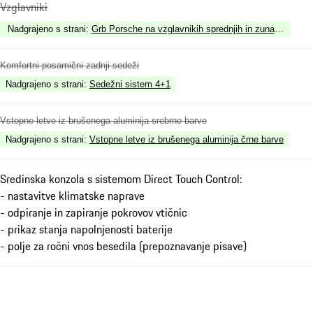
Vzglavniki
Nadgrajeno s strani
:
Grb Porsche na vzglavnikih sprednjih in zunanjih zadn
Komfortni posamični zadnji sedeži
Nadgrajeno s strani
:
Sedežni sistem 4+1
Vstopne letve iz brušenega aluminija srebrne barve
Nadgrajeno s strani
:
Vstopne letve iz brušenega aluminija črne barve
Sredinska konzola s sistemom Direct Touch Control:
- nastavitve klimatske naprave
- odpiranje in zapiranje pokrovov vtičnic
- prikaz stanja napolnjenosti baterije
- polje za ročni vnos besedila (prepoznavanje pisave)