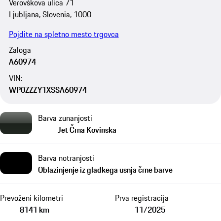
Verovškova ulica 71
Ljubljana, Slovenia, 1000
Pojdite na spletno mesto trgovca
Zaloga
A60974
VIN:
WP0ZZZY1XSSA60974
Barva zunanjosti
Jet Črna Kovinska
Barva notranjosti
Oblazinjenje iz gladkega usnja črne barve
Prevoženi kilometri
Prva registracija
8141 km
11/2025