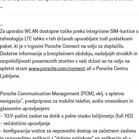
...
...
Za uporabo WLAN dostopne točke preko integrirane SIM-kartice s
tehnologijo LTE lahko v teh državah uporabljate tudi podatkovni
paket, ki je v trgovini Porsche Connect na voljo za doplačilo.
Dodatne informacije o brezplačnem obdobju, nadaljnjih stroških in
razpoložljivosti posameznih storitev v vaši državi so na voljo na
spletni strani
www.porsche.com/connect
ali v Porsche Centru
Ljubljana.
Porsche Communication Management (PCM), vklj. s spletno
navigacijo¹, predpripravo za mobilni telefon, avdio vmesnikom in
glasovnim upravljanjem:
- 10,9-palčni zaslon na dotik s polno visoko ločljivostjo (full HD)
- večdotično upravljanje
- konfiguracija vrstice za neposredni dostop na začetnem zaslonu
in razporeditev aplikacij z "dolgim pritiskom" na aplikacijo ali v