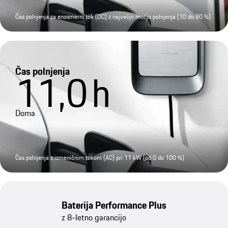
Čas polnjenja za enosmerni tok (DC) z največjo močjo polnjenja (10 do 80 %)
Čas polnjenja
11,0
h
Doma
Čas polnjenja z izmeničnim tokom (AC) pri 11 kW (od 0 do 100 %)
Baterija Performance Plus
z 8-letno garancijo