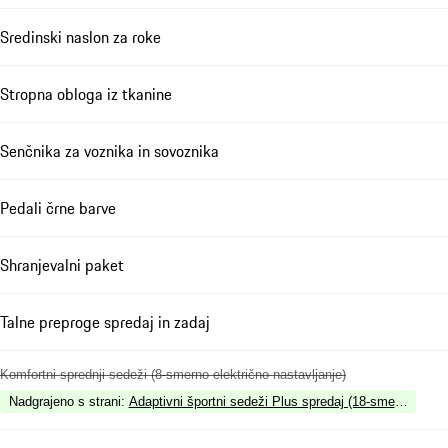
Sredinski naslon za roke
Stropna obloga iz tkanine
Senčnika za voznika in sovoznika
Pedali črne barve
Shranjevalni paket
Talne preproge spredaj in zadaj
Komfortni sprednji sedeži (8-smerno električno nastavljanje)
Nadgrajeno s strani
:
Adaptivni športni sedeži Plus spredaj (18-smerno elekt