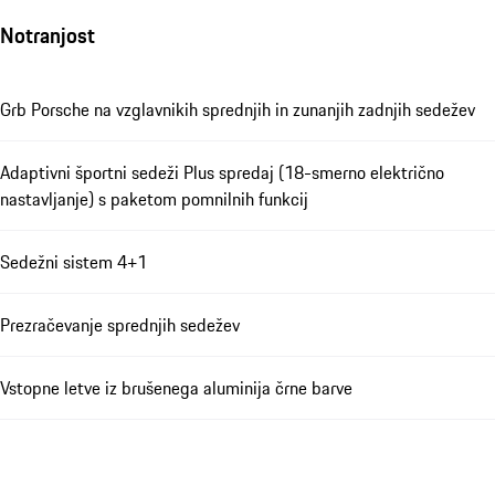
Notranjost
Grb Porsche na vzglavnikih sprednjih in zunanjih zadnjih sedežev
Adaptivni športni sedeži Plus spredaj (18-smerno električno
nastavljanje) s paketom pomnilnih funkcij
Sedežni sistem 4+1
Prezračevanje sprednjih sedežev
Vstopne letve iz brušenega aluminija črne barve