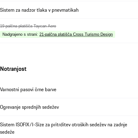
Sistem za nadzor tlaka v pnevmatikah
19-palčna platišča Taycan Aero
Nadgrajeno s strani
:
21-palčna platišča Cross Turismo Design
Notranjost
Varnostni pasovi črne barve
Ogrevanje sprednjih sedežev
Sistem ISOFIX/I-Size za pritrditev otroških sedežev na zadnje
sedeže