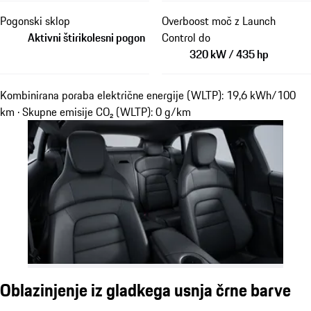
Pogonski sklop
Overboost moč z Launch
Aktivni štirikolesni pogon
Control do
320 kW / 435 hp
Kombinirana poraba električne energije (WLTP): 19,6 kWh/100
km · Skupne emisije CO₂ (WLTP): 0 g/km
Oblazinjenje iz gladkega usnja črne barve