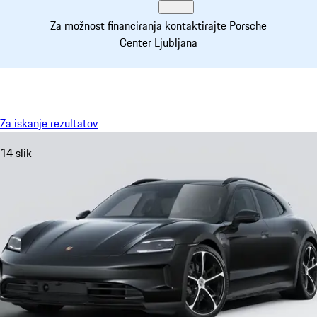
Za možnost financiranja kontaktirajte Porsche
Center Ljubljana
Meni
My saved searches, 0 searches saved
My sa
Za iskanje rezultatov
14 slik