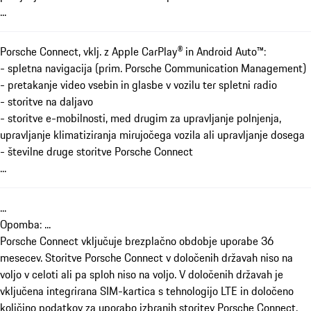
...
Porsche Connect, vklj. z Apple CarPlay® in Android Auto™:
- spletna navigacija (prim. Porsche Communication Management)
- pretakanje video vsebin in glasbe v vozilu ter spletni radio
- storitve na daljavo
- storitve e-mobilnosti, med drugim za upravljanje polnjenja,
upravljanje klimatiziranja mirujočega vozila ali upravljanje dosega
- številne druge storitve Porsche Connect
...
...
Opomba: ...
Porsche Connect vključuje brezplačno obdobje uporabe 36
mesecev. Storitve Porsche Connect v določenih državah niso na
voljo v celoti ali pa sploh niso na voljo. V določenih državah je
vključena integrirana SIM-kartica s tehnologijo LTE in določeno
količino podatkov za uporabo izbranih storitev Porsche Connect.