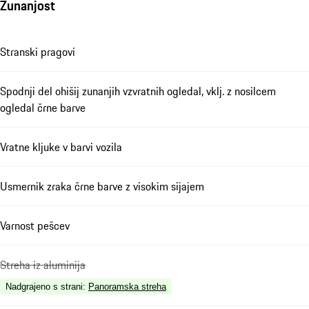
Zunanjost
Stranski pragovi
Spodnji del ohišij zunanjih vzvratnih ogledal, vklj. z nosilcem
ogledal črne barve
Vratne kljuke v barvi vozila
Usmernik zraka črne barve z visokim sijajem
Varnost pešcev
Streha iz aluminija
Nadgrajeno s strani
:
Panoramska streha