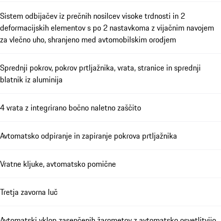
Sistem odbijačev iz prečnih nosilcev visoke trdnosti in 2
deformacijskih elementov s po 2 nastavkoma z vijačnim navojem
za vlečno uho, shranjeno med avtomobilskim orodjem
Sprednji pokrov, pokrov prtljažnika, vrata, stranice in sprednji
blatnik iz aluminija
4 vrata z integrirano bočno naletno zaščito
Avtomatsko odpiranje in zapiranje pokrova prtljažnika
Vratne kljuke, avtomatsko pomične
Tretja zavorna luč
Avtomatski vklop zasenčenih žarometov z avtomatsko osvetlitvijo