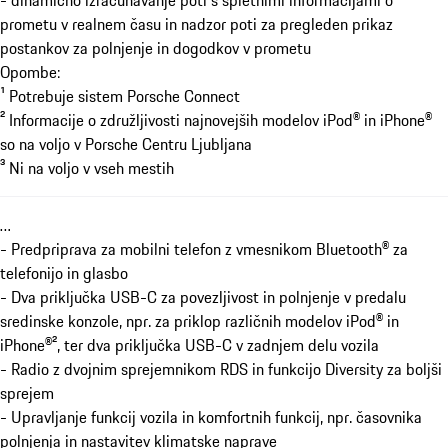
prometu v realnem času in nadzor poti za pregleden prikaz
postankov za polnjenje in dogodkov v prometu
Opombe:
¹ Potrebuje sistem Porsche Connect
² Informacije o združljivosti najnovejših modelov iPod® in iPhone®
so na voljo v Porsche Centru Ljubljana
³ Ni na voljo v vseh mestih
…
- Predpriprava za mobilni telefon z vmesnikom Bluetooth® za
telefonijo in glasbo
- Dva priključka USB-C za povezljivost in polnjenje v predalu
sredinske konzole, npr. za priklop različnih modelov iPod® in
iPhone®², ter dva priključka USB-C v zadnjem delu vozila
- Radio z dvojnim sprejemnikom RDS in funkcijo Diversity za boljši
sprejem
- Upravljanje funkcij vozila in komfortnih funkcij, npr. časovnika
polnjenja in nastavitev klimatske naprave