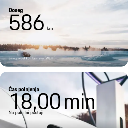
Doseg
586
km
Zmogljivost kombinirano (WLTP)
Čas polnjenja
18,00
min
Na polnilni postaji