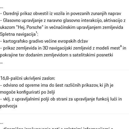
…
- Osrednji prikaz obvestil iz vozila in povezanih zunanjih naprav
- Glasovno upravljanje z naravno glasovno interakcijo, aktivacijo z
ukazom "Hej, Porsche" in večnačinskim upravljanjem zemljevida
Spletna navigacija¹:
- kartografsko gradivo večine evropskih držav
- prikaz zemljevida in 3D navigacijski zemljevid z modeli mest³ in
pokrajine ter dodanim zemljevidom s satelitskimi posnetki
...
16,8-palčni ukrivljeni zaslon:
- odvisno od opreme ima do šest različnih prikazov, ki jih je
mogoče konfigurirati po želji
- vklj. z upravljalnimi polji ob strani za upravljanje funkcij luči in
podvozja
…
- dinamično izračunavanje poti s spletnimi informacijami o