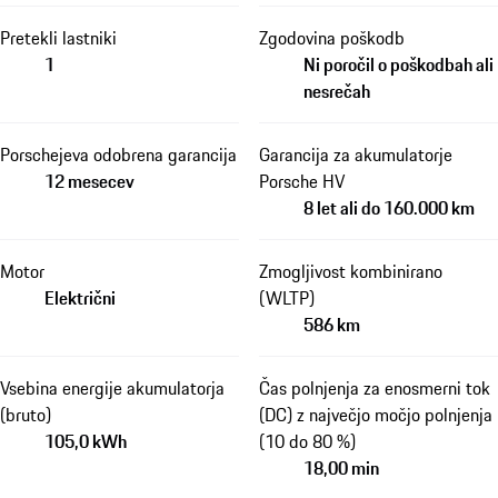
Pretekli lastniki
Zgodovina poškodb
1
Ni poročil o poškodbah ali
nesrečah
Porschejeva odobrena garancija
Garancija za akumulatorje
12 mesecev
Porsche HV
8 let ali do 160.000 km
Motor
Zmogljivost kombinirano
Električni
(WLTP)
586 km
Vsebina energije akumulatorja
Čas polnjenja za enosmerni tok
(bruto)
(DC) z največjo močjo polnjenja
105,0 kWh
(10 do 80 %)
18,00 min