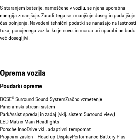
S staranjem baterije, nameščene v vozilu, se njena uporabna
energija zmanjšuje. Zaradi tega se zmanjšuje doseg in podaljšuje
čas polnjenja. Navedeni tehnični podatki se nanašajo na lastnosti
tukaj ponujenega vozila, ko je novo, in morda pri uporabi ne bodo
več dosegljivi.
Oprema vozila
Poudarki opreme
BOSE® Surround Sound System
Zračno vzmetenje
Panoramski strešni sistem
ParkAssist spredaj in zadaj (vklj. sistem Surround view)
LED Matrix Main Headlights
Porsche InnoDrive vklj. adaptivni tempomat
Projicirni zaslon - Head up Display
Performance Battery Plus