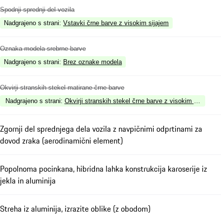
Spodnji sprednji del vozila
Nadgrajeno s strani
:
Vstavki črne barve z visokim sijajem
Oznaka modela srebrne barve
Nadgrajeno s strani
:
Brez oznake modela
Okvirji stranskih stekel matirane črne barve
Nadgrajeno s strani
:
Okvirji stranskih stekel črne barve z visokim sijajem
Zgornji del sprednjega dela vozila z navpičnimi odprtinami za
dovod zraka (aerodinamični element)
Popolnoma pocinkana, hibridna lahka konstrukcija karoserije iz
jekla in aluminija
Streha iz aluminija, izrazite oblike (z obodom)