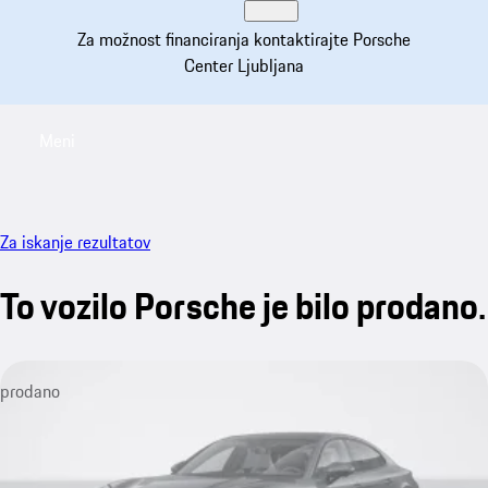
Za možnost financiranja kontaktirajte Porsche
Center Ljubljana
Meni
My saved searches, 0 searches saved
My sa
Za iskanje rezultatov
To vozilo Porsche je bilo prodano.
prodano