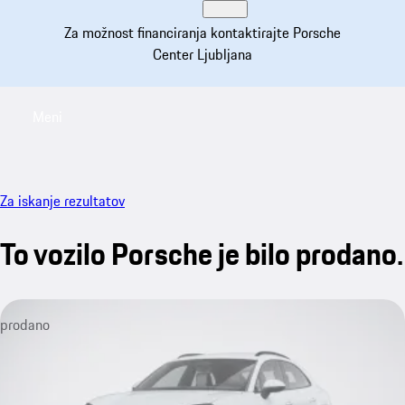
Za možnost financiranja kontaktirajte Porsche
Center Ljubljana
Meni
My saved searches, 0 searches saved
My sa
Za iskanje rezultatov
To vozilo Porsche je bilo prodano.
prodano