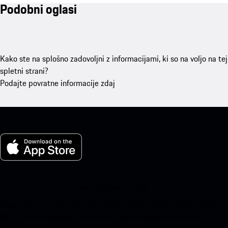
Podobni oglasi
Kako ste na splošno zadovoljni z informacijami, ki so na voljo na tej
spletni strani?
Podajte povratne informacije zdaj
Moj Porsche za iOS
Preprosto prenesite našo aplikacijo s skeniranjem spodnje kode
QR. Pridobite takojšen dostop do trgovine Apple App Store in v