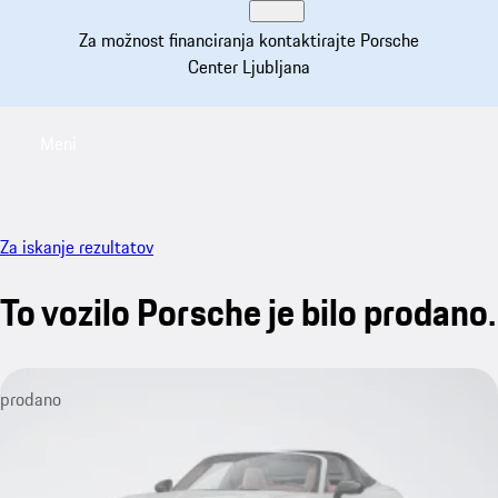
Za možnost financiranja kontaktirajte Porsche
Center Ljubljana
Meni
My saved searches, 0 searches saved
My sa
Za iskanje rezultatov
To vozilo Porsche je bilo prodano.
prodano