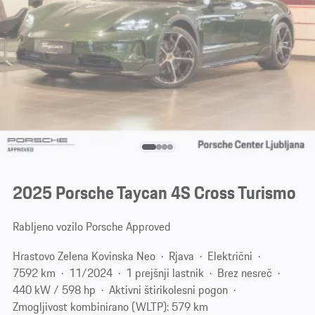
2025 Porsche Taycan 4S Cross Turismo
Rabljeno vozilo Porsche Approved
Hrastovo Zelena Kovinska Neo
Rjava
Električni
7592 km
11/2024
1 prejšnji lastnik
Brez nesreč
440 kW / 598 hp
Aktivni štirikolesni pogon
Zmogljivost kombinirano (WLTP): 579 km