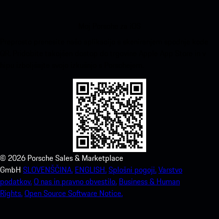
Moj Porsche za iOS
Preprosto prenesite našo aplikacijo s skeniranjem spodnje kode
QR. Pridobite takojšen dostop do trgovine Apple App Store in v
hipu izboljšajte svojo izkušnjo s Porschejem.
©
2026
Porsche Sales & Marketplace
GmbH
SLOVENŠČINA.
ENGLISH.
Splošni pogoji.
Varstvo
podatkov.
O nas in pravno obvestilo.
Business & Human
Rights.
Open Source Software Notice.