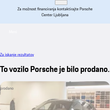
Za možnost financiranja kontaktirajte Porsche
Center Ljubljana
Meni
My saved searches, 0 searches saved
My sa
Za iskanje rezultatov
To vozilo Porsche je bilo prodano.
prodano