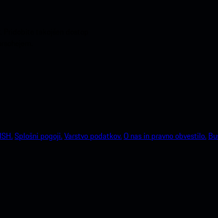
. Pridobite takojšen dostop
Porschejem.
ISH.
Splošni pogoji.
Varstvo podatkov.
O nas in pravno obvestilo.
Bu