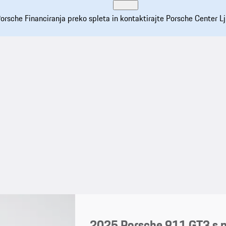
orsche Financiranja preko spleta in kontaktirajte Porsche Center Lj
2025 Porsche 911 GT3 s 