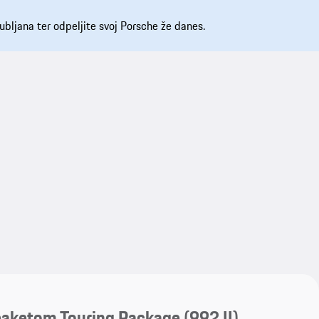
ubljana ter odpeljite svoj Porsche že danes.
My save
My save
paketom Touring Package
(992 II)