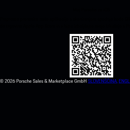
Moj Porsche za iOS
Preprosto prenesite našo aplikacijo s skeniranjem spodnje kode QR
do trgovine Apple App Store in v hipu izboljšajte svojo izkušnjo s 
©
2026
Porsche Sales & Marketplace GmbH
SLOVENŠČINA.
ENGL