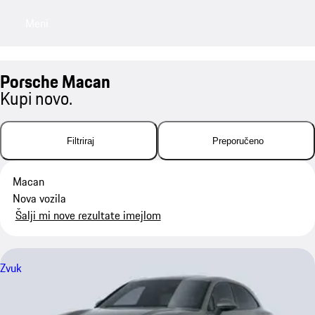
Meni
My saved searches, 0 searches saved
My sa
Porsche Macan
Kupi novo.
Filtriraj
Preporučeno
Macan
Nova vozila
Šalji mi nove rezultate imejlom
Zvuk