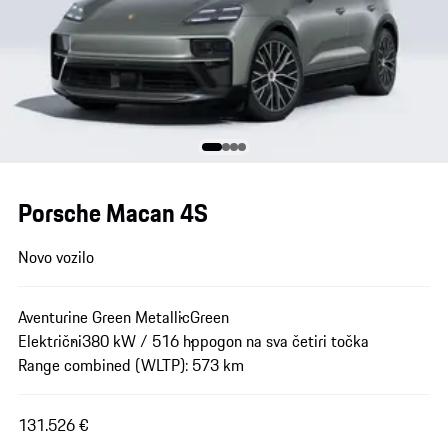
Porsche Macan 4S
Novo vozilo
Aventurine Green Metallic
Green
Električni
380 kW / 516 hp
pogon na sva četiri točka
Range combined (WLTP): 573 km
131.526 €