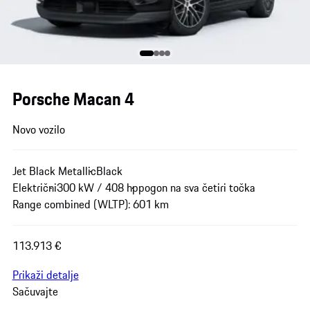
Porsche Macan 4
Novo vozilo
Jet Black Metallic
Black
Električni
300 kW / 408 hp
pogon na sva četiri točka
Range combined (WLTP): 601 km
113.913 €
Prikaži detalje
Sačuvajte