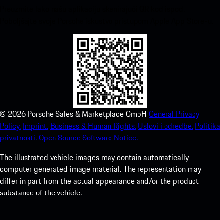
Preuzmite lako našu aplikaciju skenirajući QR kod ispod.
Poboljšajte svoje Porsche iskustvo pristupom Apple App Store-u.
©
2026
Porsche Sales & Marketplace GmbH
General Privacy
Policy.
Imprint.
Business & Human Rights.
Uslovi i odredbe.
Politika
privatnosti.
Open Source Software Notice.
The illustrated vehicle images may contain automatically
computer generated image material. The representation may
differ in part from the actual appearance and/or the product
substance of the vehicle.