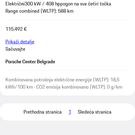
Električni
300 kW / 408 hp
pogon na sva četiri točka
Range combined (WLTP): 588 km
115.492 €
Prikaži detalje
Sačuvajte
Porsche Center Belgrade
Kombinovana potrošnja električne energije (WLTP): 18,5
kWh/100 km · CO2 emisija kombinovano (WLTP): 0 g/km
Prethodna stranica
1
Sledeća stranica