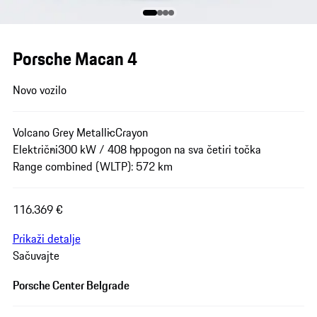
Porsche Macan 4
Novo vozilo
Volcano Grey Metallic
Crayon
Električni
300 kW / 408 hp
pogon na sva četiri točka
Range combined (WLTP): 572 km
116.369 €
Prikaži detalje
Sačuvajte
Porsche Center Belgrade