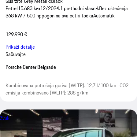
Quarzite Grey Metallic
Black
Petrol
15.683 km
12/2024.
1 prethodni vlasnik
Bez oštećenja
368 kW / 500 hp
pogon na sva četiri točka
Automatik
129.990 €
Prikaži detalje
Sačuvajte
Porsche Center Belgrade
Kombinovana potrošnja goriva (WLTP): 12,7 l/100 km · CO2
emisija kombinovano (WLTP): 288 g/km
Zvuk