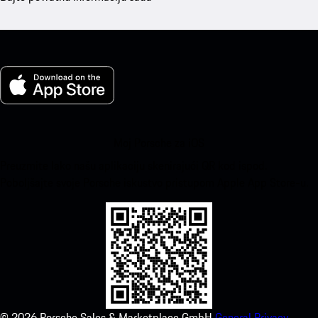
Moj Porsche za iOS
Preuzmite lako našu aplikaciju skenirajući QR kod ispod.
Poboljšajte svoje Porsche iskustvo pristupom Apple App Store-u.
©
2026
Porsche Sales & Marketplace GmbH
General Privacy