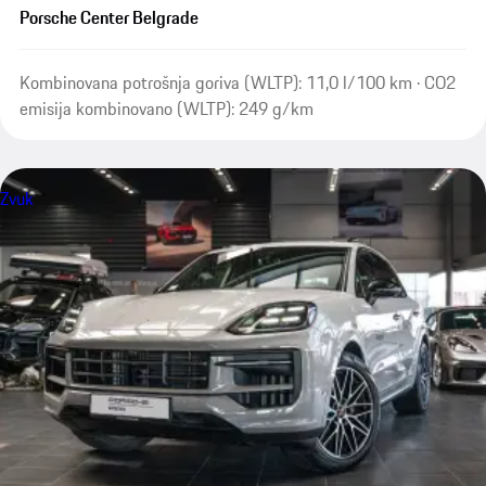
Porsche Center Belgrade
Kombinovana potrošnja goriva (WLTP): 11,0 l/100 km · CO2
emisija kombinovano (WLTP): 249 g/km
Zvuk