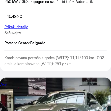
260 kW / 353 hp
pogon na sva četiri točka
Automatik
110.486 €
Prikaži detalje
Sačuvajte
Porsche Center Belgrade
Kombinovana potrošnja goriva (WLTP): 11,1 l/100 km · CO2
emisija kombinovano (WLTP): 251 g/km
Zvuk