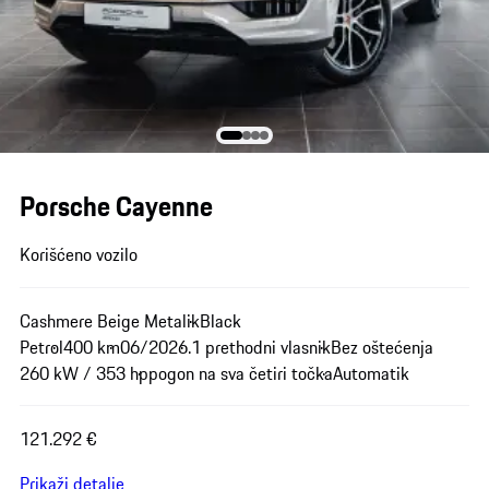
Porsche Cayenne
Korišćeno vozilo
Cashmere Beige Metalik
Black
Petrol
400 km
06/2026.
1 prethodni vlasnik
Bez oštećenja
260 kW / 353 hp
pogon na sva četiri točka
Automatik
121.292 €
Prikaži detalje