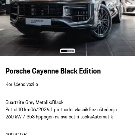
Porsche Cayenne Black Edition
Korišćeno vozilo
Quartzite Grey Metallic
Black
Petrol
10 km
06/2026.
1 prethodni vlasnik
Bez oštećenja
260 kW / 353 hp
pogon na sva četiri točka
Automatik
109.310 €