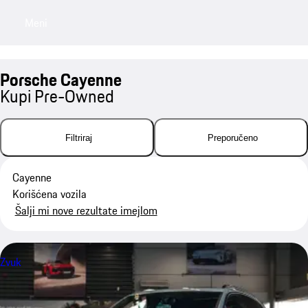
Meni
My saved searches, 0 searches saved
My sa
Porsche Cayenne
Kupi Pre-Owned
Filtriraj
Preporučeno
Cayenne
Korišćena vozila
Šalji mi nove rezultate imejlom
Zvuk