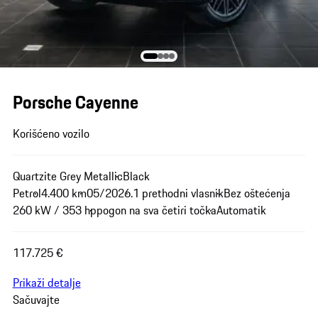
Porsche Cayenne
Korišćeno vozilo
Quartzite Grey Metallic
Black
Petrol
4.400 km
05/2026.
1 prethodni vlasnik
Bez oštećenja
260 kW / 353 hp
pogon na sva četiri točka
Automatik
117.725 €
Prikaži detalje
Sačuvajte