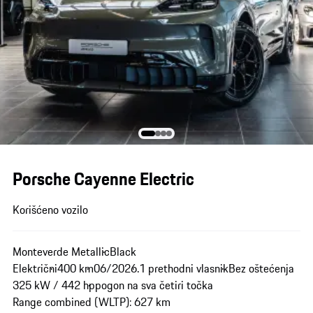
Porsche Cayenne Electric
Korišćeno vozilo
Monteverde Metallic
Black
Električni
400 km
06/2026.
1 prethodni vlasnik
Bez oštećenja
325 kW / 442 hp
pogon na sva četiri točka
Range combined (WLTP): 627 km