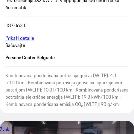
Bez oštećenja
382 kW / 519 hp
pogon na sva četiri točka
Automatik
137.063 €
Prikaži detalje
Sačuvajte
Porsche Center Belgrade
Kombinovana ponderisana potrošnja goriva (WLTP): 4,1
l/100 km · Kombinovana potrošnja goriva sa ispražnjenom
baterijom (WLTP): 10,0 l/100 km · Kombinovana ponderisana
potrošnja električne energije (WLTP): 19,3 kWh/100 km ·
Kombinovana ponderisana emisija CO₂ (WLTP): 93 g/km
Zvuk