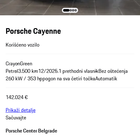
Porsche Cayenne
Korišćeno vozilo
Crayon
Green
Petrol
3.500 km
12/2025.
1 prethodni vlasnik
Bez oštećenja
260 kW / 353 hp
pogon na sva četiri točka
Automatik
142.024 €
Prikaži detalje
Sačuvajte
Porsche Center Belgrade