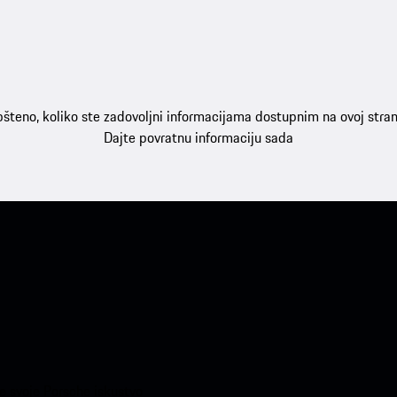
šteno, koliko ste zadovoljni informacijama dostupnim na ovoj stran
Dajte povratnu informaciju sada
te svoje Porsche iskustvo