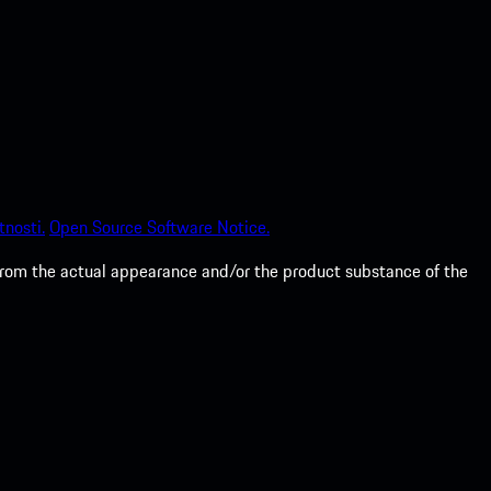
tnosti.
Open Source Software Notice.
from the actual appearance and/or the product substance of the