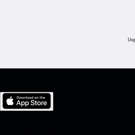
Uop
Moj Porsche za iOS
Preuzmite lako našu aplikaciju skenirajući QR kod ispod. Poboljšaj