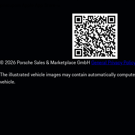
pristupom Apple App Store-u.
©
2026
Porsche Sales & Marketplace GmbH
General Privacy Policy
The illustrated vehicle images may contain automatically computer
vehicle.