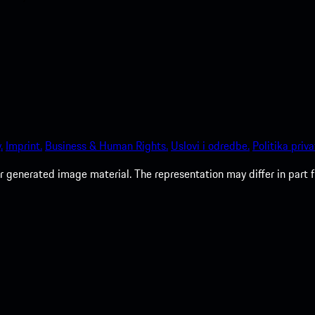
.
Imprint.
Business & Human Rights.
Uslovi i odredbe.
Politika priva
 generated image material. The representation may differ in part 