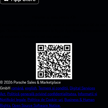
Porsche-ul meu pentru iOS
Descărcați cu ușurință aplicația noastră scanând codul QR de mai
jos. Obțineți acces instantaneu la Apple App Store și îmbunătățiți-
vă experiența Porsche în cel mai scurt timp.
©
2026
Porsche Sales & Marketplace
GmbH
română.
english.
Termeni si conditii.
Digital Services
Act.
Politică generală privind confidențialitatea.
Informații și
Notificări legale.
Politica de Cookie-uri.
Business & Human
Rights.
Open Source Software Notice.