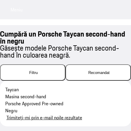
Meniu
My saved searches, 0 searches saved
My sa
Cumpără un Porsche Taycan second-hand
în negru
Găsește modele Porsche Taycan second-
hand în culoarea neagră.
Filtru
Recomandat
Taycan
Masina second-hand
Porsche Approved Pre-owned
Negru
Trimiteți-mi prin e-mail noile rezultate