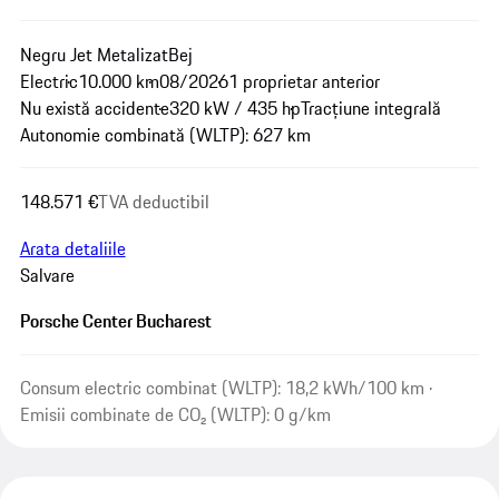
Negru Jet Metalizat
Bej
Electric
10.000 km
08/2026
1 proprietar anterior
Nu există accidente
320 kW / 435 hp
Tracțiune integrală
Autonomie combinată (WLTP): 627 km
148.571 €
TVA deductibil
Arata detaliile
Salvare
Porsche Center Bucharest
Consum electric combinat (WLTP): 18,2 kWh/100 km ·
Emisii combinate de CO₂ (WLTP): 0 g/km