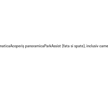
matica
Acoperiș panoramica
ParkAssist (fata si spate), inclusiv cam