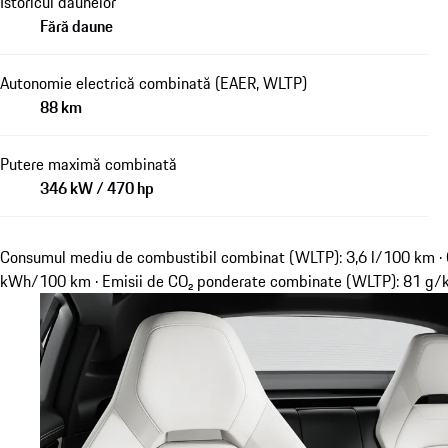
Istoricul daunelor
Fără daune
Autonomie electrică combinată (EAER, WLTP)
88 km
Putere maximă combinată
346 kW / 470 hp
Consumul mediu de combustibil combinat (WLTP): 3,6 l/100 km · 
kWh/100 km · Emisii de CO₂ ponderate combinate (WLTP): 81 g