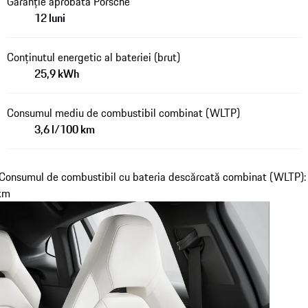
Garanție aprobată Porsche
12 luni
Conținutul energetic al bateriei (brut)
25,9 kWh
Consumul mediu de combustibil combinat (WLTP)
3,6 l/100 km
Consumul de combustibil cu bateria descărcată combinat (WLTP): 
/km