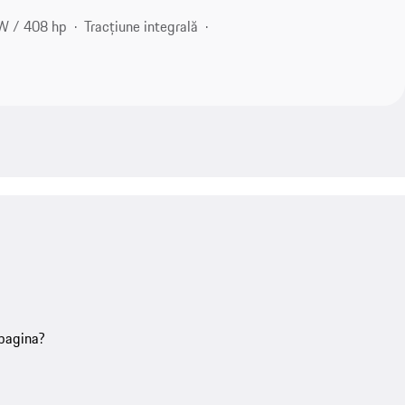
W / 408 hp
Tracțiune integrală
 pagina?