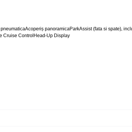
 pneumatica
Acoperiș panoramica
ParkAssist (fata si spate), in
e Cruise Control
Head-Up Display