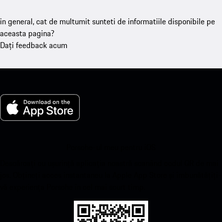
in general, cat de multumit sunteti de informatiile disponibile pe
aceasta pagina?
Dați feedback acum
Porsche-ul meu pentru iOS
Descărcați cu ușurință aplicația noastră scanând codul QR de mai
jos. Obțineți acces instantaneu la Apple App Store și îmbunătățiți-
vă experiența Porsche în cel mai scurt timp.