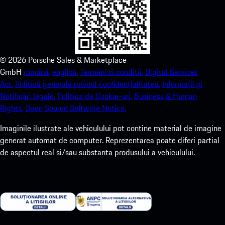
©
2026
Porsche Sales & Marketplace
GmbH
română.
english.
Termeni si conditii.
Digital Services
Act.
Politică generală privind confidențialitatea.
Informații și
Notificări legale.
Politica de Cookie-uri.
Business & Human
Rights.
Open Source Software Notice.
Imaginile ilustrate ale vehiculului pot contine material de imagine
generat automat de computer. Reprezentarea poate diferi partial
de aspectul real si/sau substanta produsului a vehiculului.