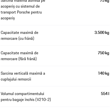
Sarcina maximă admisă pe
75 kg
acoperiș cu sistemul de
transport Porsche pentru
acoperiș
Capacitate maximă de
3.500 kg
remorcare (cu frână)
Capacitate maximă de
750 kg
remorcare (fără frână)
Sarcina verticală maximă a
140 kg
cuplajului remorcii
Volumul compartimentului
554 l
pentru bagaje închis (V210-2)