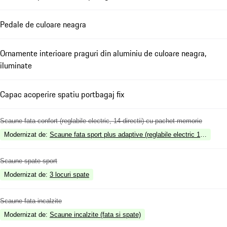
Pedale de culoare neagra
Ornamente interioare praguri din aluminiu de culoare neagra,
iluminate
Capac acoperire spatiu portbagaj fix
Scaune fata confort (reglabile electric, 14-directii) cu pachet memorie
Modernizat de
:
Scaune fata sport plus adaptive (reglabile electric 18 directii)
Scaune spate sport
Modernizat de
:
3 locuri spate
Scaune fata incalzite
Modernizat de
:
Scaune incalzite (fata si spate)