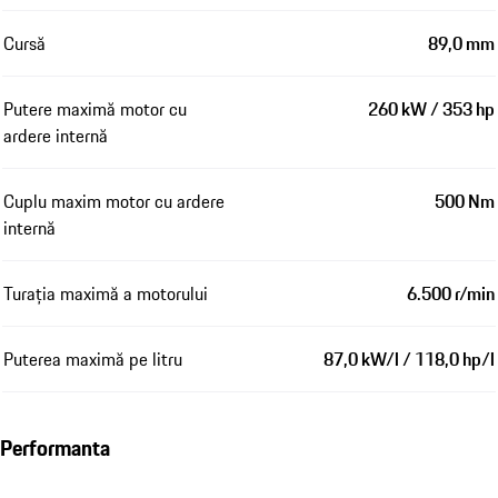
Cursă
89,0 mm
Putere maximă motor cu
260 kW / 353 hp
ardere internă
Cuplu maxim motor cu ardere
500 Nm
internă
Turația maximă a motorului
6.500 r/min
Puterea maximă pe litru
87,0 kW/l / 118,0 hp/l
Performanta