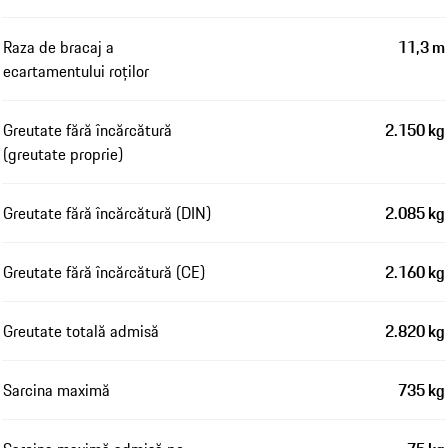
Raza de bracaj a
11,3 m
ecartamentului roților
Greutate fără încărcătură
2.150 kg
(greutate proprie)
Greutate fără încărcătură (DIN)
2.085 kg
Greutate fără încărcătură (CE)
2.160 kg
Greutate totală admisă
2.820 kg
Sarcina maximă
735 kg