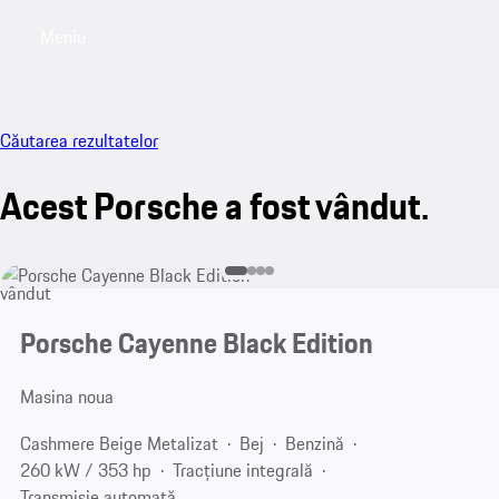
Meniu
My saved searches, 0 searches saved
My sa
Căutarea rezultatelor
Acest Porsche a fost vândut.
vândut
Porsche Cayenne Black Edition
Masina noua
Cashmere Beige Metalizat
Bej
Benzină
260 kW / 353 hp
Tracțiune integrală
Transmisie automată