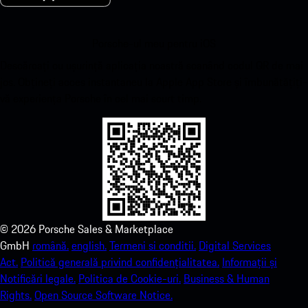
Porsche-ul meu pentru iOS
Descărcați cu ușurință aplicația noastră scanând codul QR de mai
jos. Obțineți acces instantaneu la Apple App Store și îmbunătățiți-
vă experiența Porsche în cel mai scurt timp.
©
2026
Porsche Sales & Marketplace
GmbH
română.
english.
Termeni si conditii.
Digital Services
Act.
Politică generală privind confidențialitatea.
Informații și
Notificări legale.
Politica de Cookie-uri.
Business & Human
Rights.
Open Source Software Notice.