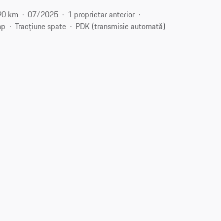
90 km
07/2025
1 proprietar anterior
hp
Tracțiune spate
PDK (transmisie automată)