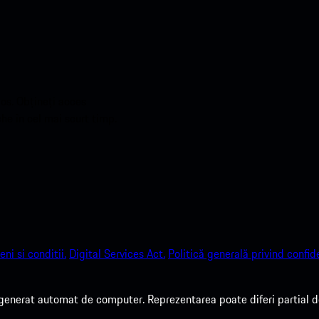
os. Obțineți acces
he în cel mai scurt timp.
ni si conditii.
Digital Services Act.
Politică generală privind confide
 generat automat de computer. Reprezentarea poate diferi partial de