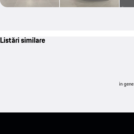
Listări similare
in gene