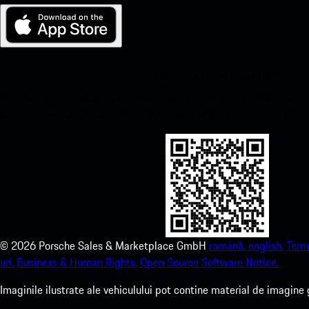
Porsche-ul meu pentru iOS
Descărcați cu ușurință aplicația noastră scanând codul QR de mai j
instantaneu la Apple App Store și îmbunătățiți-vă experiența Porsc
©
2026
Porsche Sales & Marketplace GmbH
română.
english.
Terme
uri.
Business & Human Rights.
Open Source Software Notice.
Imaginile ilustrate ale vehiculului pot contine material de imagine