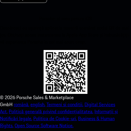
Porsche-ul meu pentru iOS
Descărcați cu ușurință aplicația noastră scanând codul QR de mai
jos. Obțineți acces instantaneu la Apple App Store și îmbunătățiți-
vă experiența Porsche în cel mai scurt timp.
©
2026
Porsche Sales & Marketplace
GmbH
română.
english.
Termeni si conditii.
Digital Services
Act.
Politică generală privind confidențialitatea.
Informații și
Notificări legale.
Politica de Cookie-uri.
Business & Human
Rights.
Open Source Software Notice.