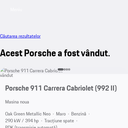
Meniu
My saved searches, 0 searches saved
My sa
Căutarea rezultatelor
Acest Porsche a fost vândut.
vândut
Porsche 911 Carrera Cabriolet
(992 II)
Masina noua
Oak Green Metallic Neo
Maro
Benzină
290 kW / 394 hp
Tracțiune spate
PDK (transmisie automată)