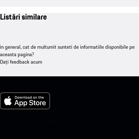
Listări similare
in general, cat de multumit sunteti de informatiile disponibile pe
aceasta pagina?
Dați feedback acum
Porsche-ul meu pentru iOS
Descărcați cu ușurință aplicația noastră scanând codul QR de mai