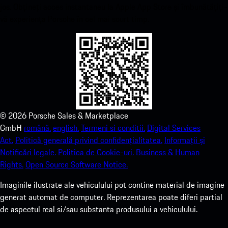
jos. Obțineți acces instantaneu la Apple App Store și îmbunătățiți-
vă experiența Porsche în cel mai scurt timp.
©
2026
Porsche Sales & Marketplace
GmbH
română.
english.
Termeni si conditii.
Digital Services
Act.
Politică generală privind confidențialitatea.
Informații și
Notificări legale.
Politica de Cookie-uri.
Business & Human
Rights.
Open Source Software Notice.
Imaginile ilustrate ale vehiculului pot contine material de imagine
generat automat de computer. Reprezentarea poate diferi partial
de aspectul real si/sau substanta produsului a vehiculului.