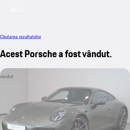
Meniu
My saved searches, 0 searches saved
My sa
Căutarea rezultatelor
Acest Porsche a fost vândut.
vândut