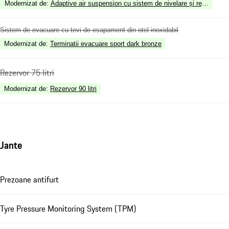
Modernizat de
:
Adaptive air suspension cu sistem de nivelare și reglare 
Sistem de evacuare cu tevi de esapament din otel inoxidabil
Modernizat de
:
Terminatii evacuare sport dark bronze
Rezervor 75 litri
Modernizat de
:
Rezervor 90 litri
Jante
Prezoane antifurt
Tyre Pressure Monitoring System (TPM)