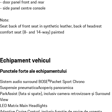
- door panel front and rear
- side panel centre console
Note:
Seat back of front seat in synthetic leather, back of headrest
comfort seat (8- and 14-way) painted
Echipament vehicul
Punctele forte ale echipamentului
Sistem audio surround BOSE®
Pachet Sport Chrono
Suspensie pneumatica
Acoperiș panoramica
ParkAssist (fata si spate), inclusiv camera retrovizoare și Surround 
View
LED Matrix Main Headlights
Adaptive Cruise Control, inclusiv functie de oprire de urgenta