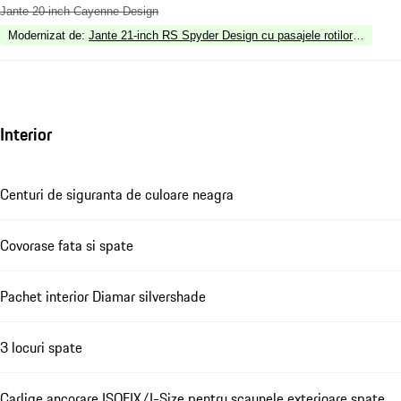
Jante 20-inch Cayenne Design
Modernizat de
:
Jante 21-inch RS Spyder Design cu pasajele rotilor vopsite i
Interior
Centuri de siguranta de culoare neagra
Covorase fata si spate
Pachet interior Diamar silvershade
3 locuri spate
Carlige ancorare ISOFIX/I-Size pentru scaunele exterioare spate