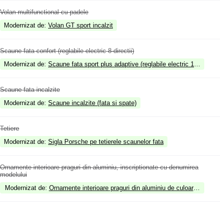
Volan multifunctional cu padele
Modernizat de
:
Volan GT sport incalzit
Scaune fata confort (reglabile electric 8-directii)
Modernizat de
:
Scaune fata sport plus adaptive (reglabile electric 18 directii)
Scaune fata incalzite
Modernizat de
:
Scaune incalzite (fata si spate)
Tetiere
Modernizat de
:
Sigla Porsche pe tetierele scaunelor fata
Ornamente interioare praguri din aluminiu, inscriptionate cu denumirea
modelului
Modernizat de
:
Ornamente interioare praguri din aluminiu de culoare neagra,