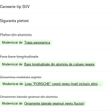
Caroserie tip SUV
Siguranta pietoni
Plafon din aluminiu
Modernizat de
:
Trapa panoramica
Fara bare longitudinale
Modernizat de
:
Bare longitudinale din aluminiu de culoare neagra
Denumirea modelului argintie
Modernizat de
:
Logo "PORSCHE" vopsit negru (mat) inclusiv eliminarea den
Ornamente laterale geamuri din aluminiu
Modernizat de
:
Ornamente laterale geamuri negru (lucios)