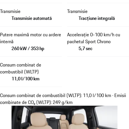
Transmisie
Transmisie
Transmisie automată
Tracțiune integrală
Putere maximă motor cu ardere
Accelerație 0-100 km/h cu
internă
pachetul Sport Chrono
260 kW / 353 hp
5,7 sec
Consum combinat de
combustibil (WLTP)
11,0 l/100 km
Consum combinat de combustibil (WLTP): 11,0 l/100 km · Emisii
combinate de CO₂ (WLTP): 249 g/km