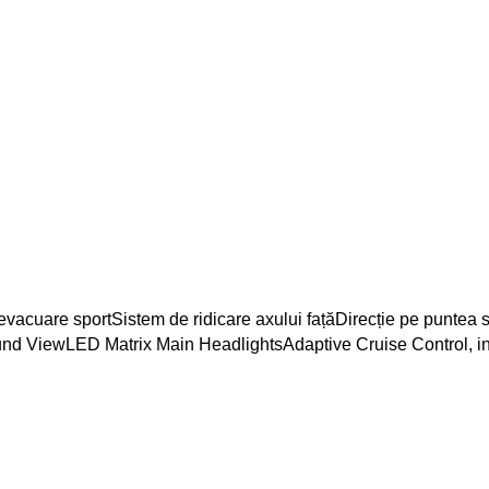
evacuare sport
Sistem de ridicare axului față
Direcție pe puntea 
ound View
LED Matrix Main Headlights
Adaptive Cruise Control, in