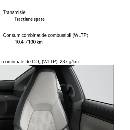
Transmisie
Tracțiune spate
Consum combinat de combustibil (WLTP)
10,4 l/100 km
ii combinate de CO₂ (WLTP): 237 g/km