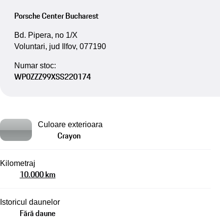
Porsche Center Bucharest
Bd. Pipera, no 1/X
Voluntari, jud Ilfov, 077190
Numar stoc:
WP0ZZZ99XSS220174
Culoare exterioara
Crayon
Kilometraj
10.000 km
Istoricul daunelor
Fără daune