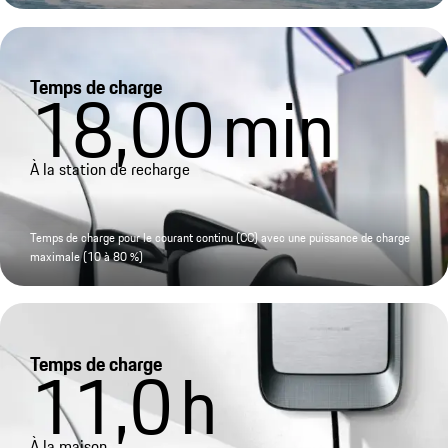
Temps de charge
18,00
min
À la station de recharge
Temps de charge pour le courant continu (CC) avec une puissance de charge
maximale (10 à 80 %)
Temps de charge
11,0
h
À la maison