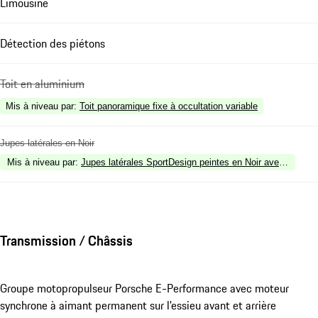
Limousine
Détection des piétons
Toit en aluminium
Mis à niveau par
:
Toit panoramique fixe à occultation variable
Jupes latérales en Noir
Mis à niveau par
:
Jupes latérales SportDesign peintes en Noir avec inserts 
Transmission / Châssis
Groupe motopropulseur Porsche E-Performance avec moteur
synchrone à aimant permanent sur l'essieu avant et arrière