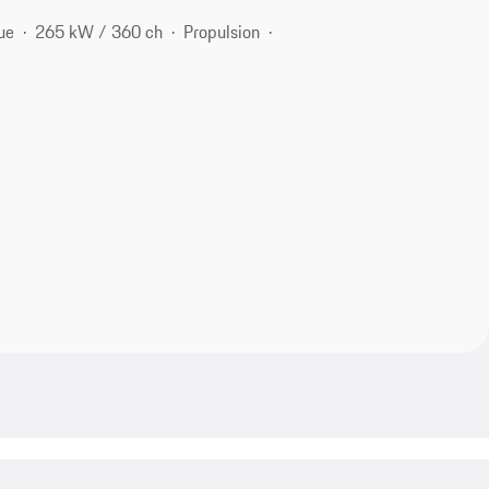
ue
265 kW / 360 ch
Propulsion