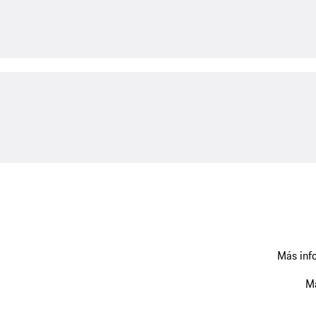
Más info
Má