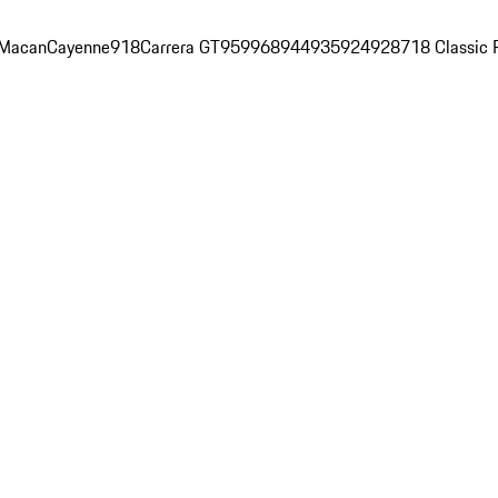
Macan
Cayenne
918
Carrera GT
959
968
944
935
924
928
718 Classic 