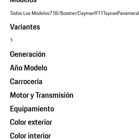
Todos Los Modelos
718/Boxster/Cayman
911
Taycan
Panamera
Variantes
1
Generación
Año Modelo
Carrocería
Motor y Transmisión
Equipamiento
Color exterior
Color interior