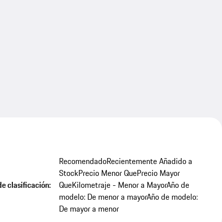
Recomendado
Recientemente Añadido a
Stock
Precio Menor Que
Precio Mayor
e clasificación:
Que
Kilometraje - Menor a Mayor
Año de
modelo: De menor a mayor
Año de modelo:
De mayor a menor