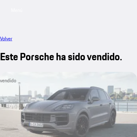
Menú
My sa
Volver
Este Porsche ha sido vendido.
vendido