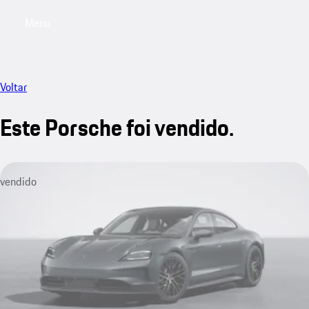
Menu
My saved searches, 0 searches saved
My sa
Voltar
Este Porsche foi vendido.
vendido