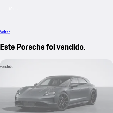
Menu
My saved searches, 0 searches saved
My sa
Voltar
Este Porsche foi vendido.
vendido