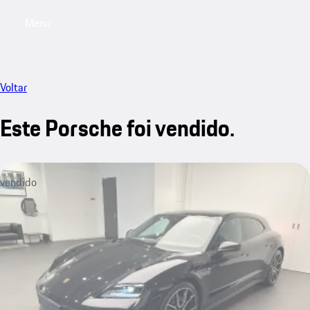
Menu
My saved searches, 0 searches saved
My sa
Voltar
Este Porsche foi vendido.
vendido