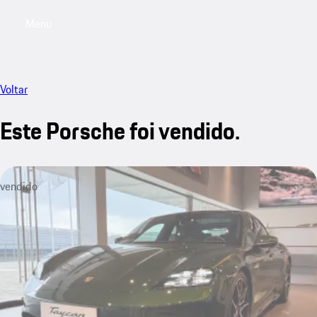
Menu
My saved searches, 0 searches saved
My sa
Voltar
Este Porsche foi vendido.
vendido