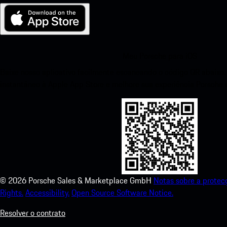
Meu Porsche para iOS
Baixe nosso aplicativo facilmente escaneando o código QR abaixo
instantâneo à Apple App Store e melhore sua experiência Porsc
©
2026
Porsche Sales & Marketplace GmbH
Notas sobre a protec
Rights.
Accessibility.
Open Source Software Notice.
Resolver o contrato