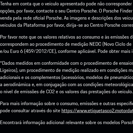
Tenha em conta que o veículo apresentado pode não corresponder e
opções, por favor, contacte o seu Centro Porsche. O Porsche Finde
venda pela rede oficial Porsche. As imagens e descrições dos veíc
veículos da Plataforma por favor, dirija-se ao Centro Porsche corr
Por favor note que os valores relativos ao consumo e às emissões
correspondem ao procedimento de medição NEDC (Novo Ciclo de 
e/ou Euro 6 (459/2012/CE), conforme aplicável. Pode obter mais in
*Dados medidos em conformidade com o procedimento de ensaios 
Ligeiros), um procedimento de medição realizado em condições mai
adicionais e os complementos (acessórios, modelos de pneumáticos
a aerodinâmica e, em conjugação com as condições meteorológicas
o nível de emissões de CO2 e os valores das prestações do veículo.
Para mais informação sobre o consumo, emissões e outras especifi
pode consultar através do site
https://www.etiquetasco2.motordat
Encontrará informação adicional relevante sobre os modelos Porsc