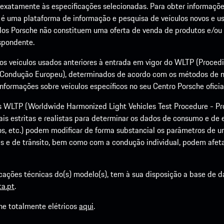
xatamente às especificações selecionadas. Para obter informações 
r é uma plataforma de informação e pesquisa de veículos novos e us
ulos Porsche não constituem uma oferta de venda de produtos e/ou 
espondente.
 dos veículos usados anteriores à entrada em vigor do WLTP (Proce
Condução Europeu), determinados de acordo com os métodos de 
formações sobre veículos específicos no seu Centro Porsche oficia
WLTP (Worldwide Harmonized Light Vehicles Test Procedure - Pr
s estritas e realistas para determinar os dados de consumo e de 
, etc.) podem modificar de forma substancial os parâmetros de um 
 e de trânsito, bem como com a condução individual, podem afeta
cações técnicas do(s) modelo(s), tem à sua disposição a base de 
a.pt
.
he totalmente elétricos
aqui
.