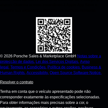
abaixo. Obtenha acesso instantâneo à Apple App Store e
melhore sua experiência Porsche em nenhum momento.
©
2026
Porsche Sales & Marketplace GmbH
Notas sobre a
protecção de dados.
Lei dos Serviços Digitais.
Aviso
legal.
Termos e Condições.
Política de cookies.
Business &
Human Rights.
Accessibility.
Open Source Software Notice.
Resolver o contrato
Tenha em conta que o veículo apresentado pode não
corresponder exatamente às especificações selecionadas.
Para obter informações mais precisas sobre a cor, o