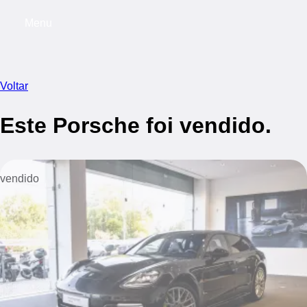
Menu
My saved searches, 0 searches saved
My s
Voltar
Este Porsche foi vendido.
vendido