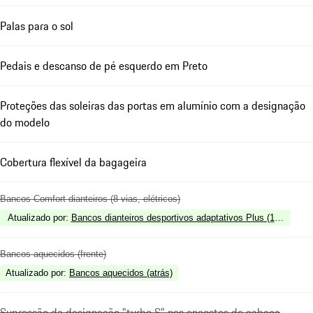
Palas para o sol
Pedais e descanso de pé esquerdo em Preto
Proteções das soleiras das portas em alumínio com a designação
do modelo
Cobertura flexível da bagageira
Bancos Comfort dianteiros (8 vias, elétricos)
Atualizado por
:
Bancos dianteiros desportivos adaptativos Plus (18 vias, 
Bancos aquecidos (frente)
Atualizado por
:
Bancos aquecidos (atrás)
Supressão da designação "turbo S" nos encostos de cabeça