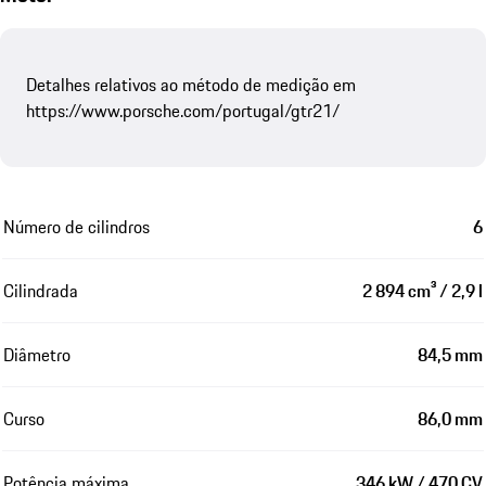
Detalhes relativos ao método de medição em
https://www.porsche.com/portugal/gtr21/
Número de cilindros
6
Cilindrada
2 894 cm³ / 2,9 l
Diâmetro
84,5 mm
Curso
86,0 mm
Potência máxima
346 kW / 470 CV