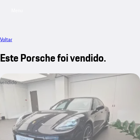
Menu
My saved searches, 0 searches saved
My sa
Voltar
Este Porsche foi vendido.
vendido