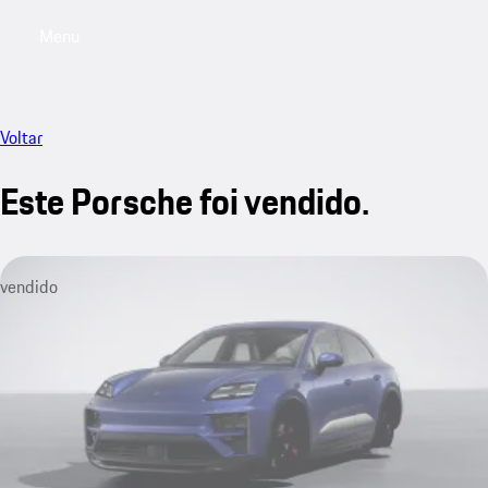
Menu
My saved searches, 0 searches saved
My sa
Voltar
Este Porsche foi vendido.
vendido