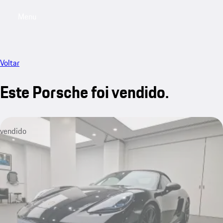
Menu
My saved searches, 0 searches saved
My sa
Voltar
Este Porsche foi vendido.
vendido