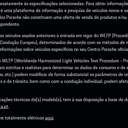
xatamente às especificações selecionadas. Para obter informações 
r é uma plataforma de informação e pesquisa de veículos novos e us
ulos Porsche não constituem uma oferta de venda de produtos e/ou 
espondente.
 dos veículos usados anteriores à entrada em vigor do WLTP (Proce
Condução Europeu), determinados de acordo com os métodos de 
formações sobre veículos específicos no seu Centro Porsche oficia
WLTP (Worldwide Harmonized Light Vehicles Test Procedure - Pr
s estritas e realistas para determinar os dados de consumo e de 
, etc.) podem modificar de forma substancial os parâmetros de um 
 e de trânsito, bem como com a condução individual, podem afeta
cações técnicas do(s) modelo(s), tem à sua disposição a base de 
a.pt
.
he totalmente elétricos
aqui
.