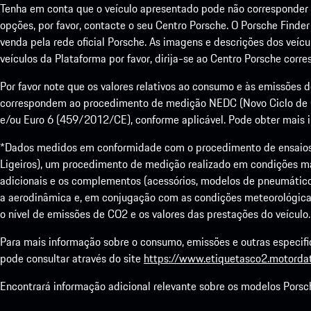
Tenha em conta que o veículo apresentado pode não corresponder e
opções, por favor, contacte o seu Centro Porsche. O Porsche Finde
venda pela rede oficial Porsche. As imagens e descrições dos veíc
veículos da Plataforma por favor, dirija-se ao Centro Porsche corr
Por favor note que os valores relativos ao consumo e às emissões
correspondem ao procedimento de medição NEDC (Novo Ciclo de 
e/ou Euro 6 (459/2012/CE), conforme aplicável. Pode obter mais in
*Dados medidos em conformidade com o procedimento de ensaios 
Ligeiros), um procedimento de medição realizado em condições mai
adicionais e os complementos (acessórios, modelos de pneumáticos
a aerodinâmica e, em conjugação com as condições meteorológicas
o nível de emissões de CO2 e os valores das prestações do veículo.
Para mais informação sobre o consumo, emissões e outras especifi
pode consultar através do site
https://www.etiquetasco2.motordat
Encontrará informação adicional relevante sobre os modelos Porsc