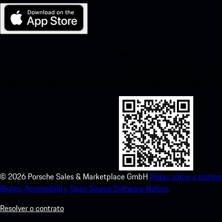
Meu Porsche para iOS
Baixe nosso aplicativo facilmente escaneando o código QR abaixo
instantâneo à Apple App Store e melhore sua experiência Porsc
©
2026
Porsche Sales & Marketplace GmbH
Notas sobre a protec
Rights.
Accessibility.
Open Source Software Notice.
Resolver o contrato