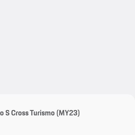
My save
My save
o S Cross Turismo (MY23)