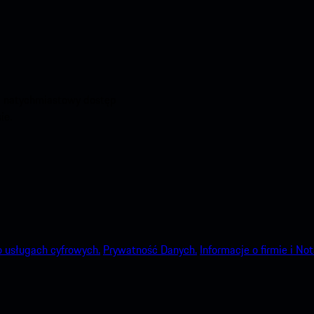
aj natychmiastowy dostęp
ie.
o usługach cyfrowych.
Prywatność Danych.
Informacje o firmie i No