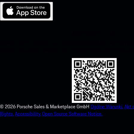
Moje Porsche dla iOS
Łatwo pobierz naszą aplikację, skanując poniższy kod QR. Otrzym
do Apple App Store i zwiększ swoje Porsche doświadczenie w czas
©
2026
Porsche Sales & Marketplace GmbH
Ogólne Warunki.
Akt 
Rights.
Accessibility.
Open Source Software Notice.