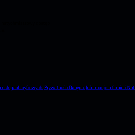
aj natychmiastowy dostęp
ie.
o usługach cyfrowych.
Prywatność Danych.
Informacje o firmie i No