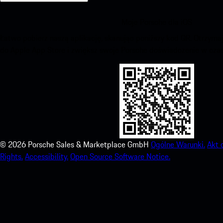
Moje Porsche dla iOS
Łatwo pobierz naszą aplikację, skanując poniższy kod QR. Otrzym
do Apple App Store i zwiększ swoje Porsche doświadczenie w czas
©
2026
Porsche Sales & Marketplace GmbH
Ogólne Warunki.
Akt 
Rights.
Accessibility.
Open Source Software Notice.