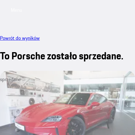
Menu
My saved searches, 0 searches saved
My sa
Powrót do wyników
To Porsche zostało sprzedane.
sprzedane