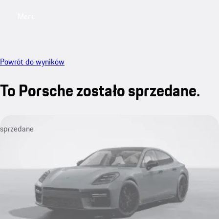
Menu
My saved searches, 0 searches saved
My sa
Powrót do wyników
To Porsche zostało sprzedane.
sprzedane