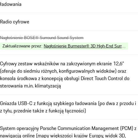
ładowania
Radio cyfrowe
Nagłośnienie BOSE® Surround Sound System
Zaktualizowane przez
:
Nagłośnienie Burmester® 3D High-End Surround So
Cyfrowy zestaw wskaźników na zakrzywionym ekranie 12,6"
(oferuje do siedmiu różnych, konfigurowalnych widoków) oraz
konsola środkowa z koncepcją obsługi Direct Touch Control do
sterowania m.in. klimatyzacją
Gniazda USB-C z funkcją szybkiego ładowania (po dwa z przodu i
z tyłu, przednie także z funkcją łączności)
System operacyjny Porsche Communication Management (PCM) z
nawigacją online (mapy większości krajów Europy, widok 3D,