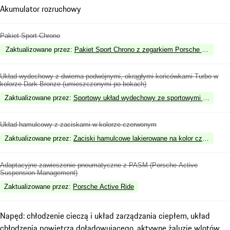
Akumulator rozruchowy
Pakiet Sport Chrono
Zaktualizowane przez
:
Pakiet Sport Chrono z zegarkiem Porsche Design 
Układ wydechowy z dwiema podwójnymi, okrągłymi końcówkami Turbo w
kolorze Dark Bronze (umieszczonymi po bokach)
Zaktualizowane przez
:
Sportowy układ wydechowy ze sportowymi końcówka
Układ hamulcowy z zaciskami w kolorze czerwonym
Zaktualizowane przez
:
Zaciski hamulcowe lakierowane na kolor czarny (wys
Adaptacyjne zawieszenie pneumatyczne z PASM (Porsche Active
Suspension Management)
Zaktualizowane przez
:
Porsche Active Ride
Napęd: chłodzenie cieczą i układ zarządzania ciepłem, układ
chłodzenia powietrza doładowującego, aktywne żaluzje wlotów