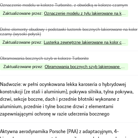
Oznaczenie modelu w kolorze Turbonite, z obwódką w kolorze czarnym
Zaktualizowane przez
:
Oznaczenie modelu z tyłu lakierowane na kolor czar
Dolne elementy obudowy i podstawki lusterek bocznych lakierowane na kolor
czarny (wysoki połysk)
Zaktualizowane przez
:
Lusterka zewnętrzne lakierowane na kolor czarny (w
Obramowania bocznych szyb w kolorze Turbonite
Zaktualizowane przez
:
Obramowania bocznych szyb lakierowane na kolor c
Nadwozie: w pełni ocynkowana lekka karoseria o hybrydowej
konstrukcji (ze stali i aluminium), pokrywa silnika, tylna pokrywa,
drzwi, sekcje boczne, dach i przednie błotniki wykonane z
aluminium, przednie i tylne boczne drzwi z elementami
zapewniającymi ochronę w razie uderzenia bocznego
Aktywna aerodynamika Porsche (PAA) z adaptacyjnym, 4-