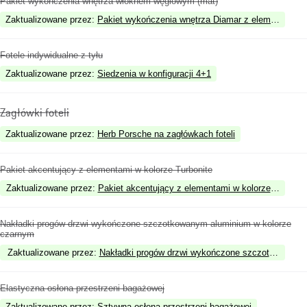
Pakiet wykończenia wnętrza włóknem węglowym (mat)
Zaktualizowane przez
:
Pakiet wykończenia wnętrza Diamar z elementami la
Fotele indywidualne z tyłu
Zaktualizowane przez
:
Siedzenia w konfiguracji 4+1
Zagłówki foteli
Zaktualizowane przez
:
Herb Porsche na zagłówkach foteli
Pakiet akcentujący z elementami w kolorze Turbonite
Zaktualizowane przez
:
Pakiet akcentujący z elementami w kolorze czarny
Nakładki progów drzwi wykończone szczotkowanym aluminium w kolorze
czarnym
Zaktualizowane przez
:
Nakładki progów drzwi wykończone szczotkowanym 
Elastyczna osłona przestrzeni bagażowej
Zaktualizowane przez
:
Sztywna osłona przestrzeni bagażowej