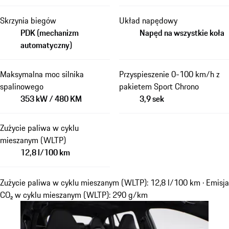
Skrzynia biegów
Układ napędowy
PDK (mechanizm
Napęd na wszystkie koła
automatyczny)
Maksymalna moc silnika
Przyspieszenie 0-100 km/h z
spalinowego
pakietem Sport Chrono
353 kW / 480 KM
3,9 sek
Zużycie paliwa w cyklu
mieszanym (WLTP)
12,8 l/100 km
Zużycie paliwa w cyklu mieszanym (WLTP): 12,8 l/100 km · Emisja
CO₂ w cyklu mieszanym (WLTP): 290 g/km